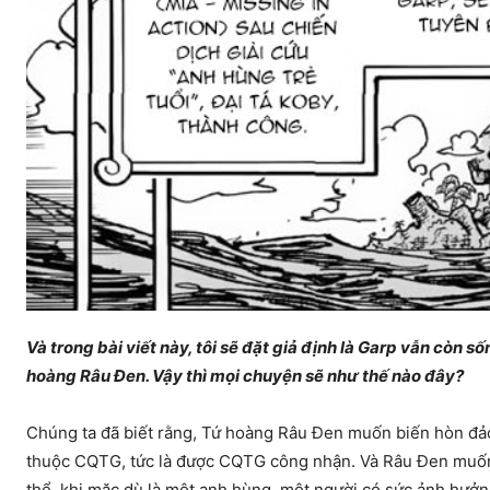
Và trong bài viết này, tôi sẽ đặt giả định là Garp vẫn còn 
hoàng Râu Đen. Vậy thì mọi chuyện sẽ như thế nào đây?
Chúng ta đã biết rằng, Tứ hoàng Râu Đen muốn biến hòn đảo
thuộc CQTG, tức là được CQTG công nhận. Và Râu Đen muốn
thể, khi mặc dù là một anh hùng, một người có sức ảnh hưởn