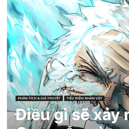
PHÂN TÍCH & GIẢ THUYẾT
TIÊU ĐIỂM NHÂN VẬT
Điều gì sẽ xảy