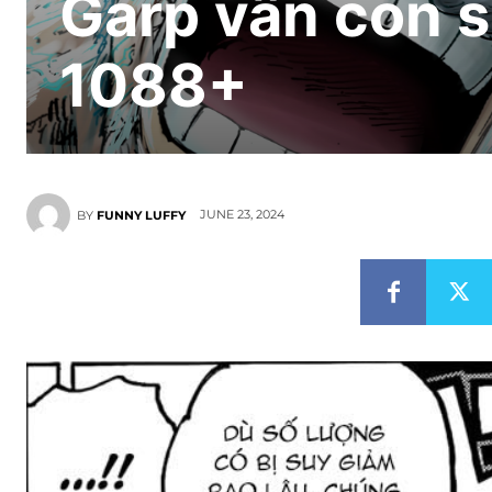
Garp vẫn còn 
1088+
JUNE 23, 2024
BY
FUNNY LUFFY