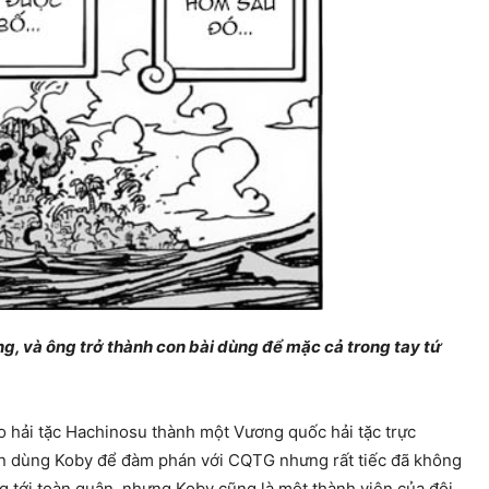
sống, và ông trở thành con bài dùng để mặc cả trong tay tứ
 hải tặc Hachinosu thành một Vương quốc hải tặc trực
 dùng Koby để đàm phán với CQTG nhưng rất tiếc đã không
g tới toàn quân, nhưng Koby cũng là một thành viên của đội