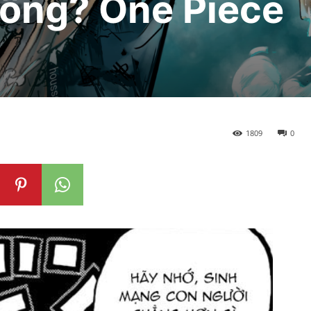
sống? One Piece
1809
0