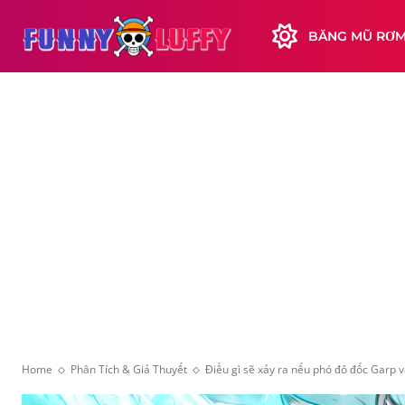
BĂNG MŨ RƠ
Home
Phân Tích & Giả Thuyết
Điều gì sẽ xảy ra nếu phó đô đốc Garp v