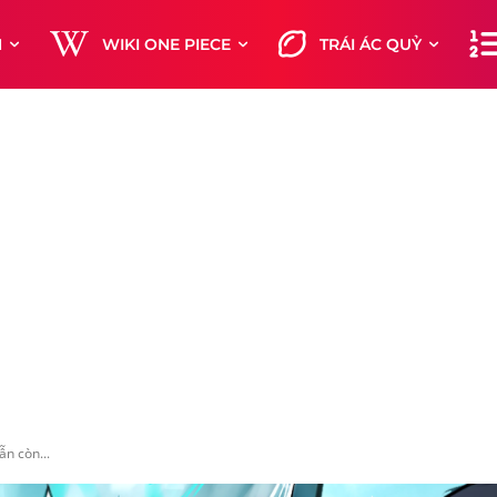
M
WIKI ONE PIECE
TRÁI ÁC QUỶ
ẫn còn...