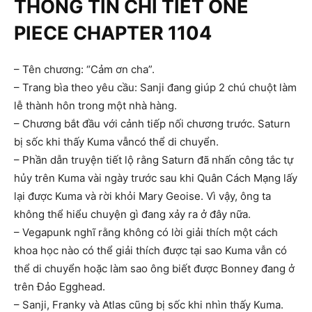
THÔNG TIN CHI TIẾT ONE
PIECE CHAPTER 1104
– Tên chương: “Cảm ơn cha”.
– Trang bìa theo yêu cầu: Sanji đang giúp 2 chú chuột làm
lễ thành hôn trong một nhà hàng.
– Chương bắt đầu với cảnh tiếp nối chương trước. Saturn
bị sốc khi thấy Kuma vẫncó thể di chuyển.
– Phần dẫn truyện tiết lộ rằng Saturn đã nhấn công tắc tự
hủy trên Kuma vài ngày trước sau khi Quân Cách Mạng lấy
lại được Kuma và rời khỏi Mary Geoise. Vì vậy, ông ta
không thể hiểu chuyện gì đang xảy ra ở đây nữa.
– Vegapunk nghĩ rằng không có lời giải thích một cách
khoa học nào có thể giải thích được tại sao Kuma vẫn có
thể di chuyển hoặc làm sao ông biết được Bonney đang ở
trên Đảo Egghead.
– Sanji, Franky và Atlas cũng bị sốc khi nhìn thấy Kuma.