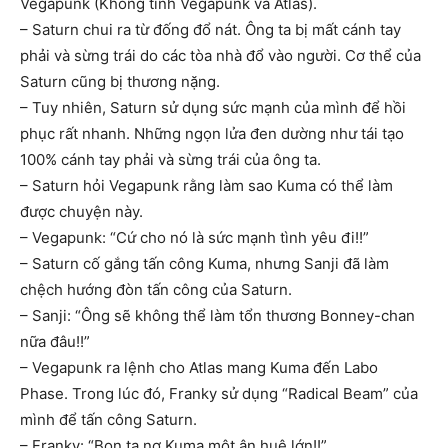
Vegapunk (Không tính Vegapunk và Atlas).
– Saturn chui ra từ đống đổ nát. Ông ta bị mất cánh tay
phải và sừng trái do các tòa nhà đổ vào người. Cơ thể của
Saturn cũng bị thương nặng.
– Tuy nhiên, Saturn sử dụng sức mạnh của mình để hồi
phục rất nhanh. Những ngọn lửa đen dường như tái tạo
100% cánh tay phải và sừng trái của ông ta.
– Saturn hỏi Vegapunk rằng làm sao Kuma có thể làm
được chuyện này.
– Vegapunk: “Cứ cho nó là sức mạnh tình yêu đi!!”
– Saturn cố gắng tấn công Kuma, nhưng Sanji đã làm
chệch hướng đòn tấn công của Saturn.
– Sanji: “Ông sẽ không thể làm tổn thương Bonney-chan
nữa đâu!!”
– Vegapunk ra lệnh cho Atlas mang Kuma đến Labo
Phase. Trong lúc đó, Franky sử dụng “Radical Beam” của
mình để tấn công Saturn.
– Franky: “Bọn ta nợ Kuma một ân huệ lớn!!”