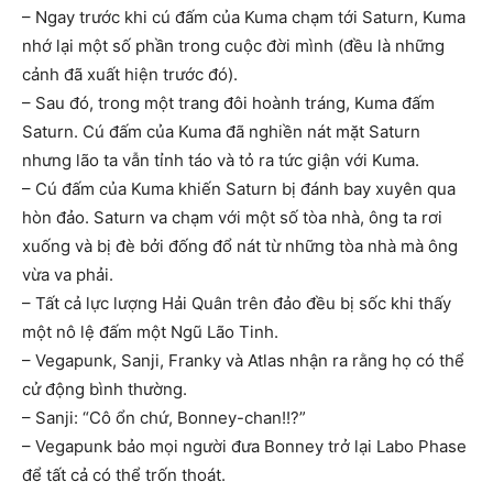
– Ngay trước khi cú đấm của Kuma chạm tới Saturn, Kuma
nhớ lại một số phần trong cuộc đời mình (đều là những
cảnh đã xuất hiện trước đó).
– Sau đó, trong một trang đôi hoành tráng, Kuma đấm
Saturn. Cú đấm của Kuma đã nghiền nát mặt Saturn
nhưng lão ta vẫn tỉnh táo và tỏ ra tức giận với Kuma.
– Cú đấm của Kuma khiến Saturn bị đánh bay xuyên qua
hòn đảo. Saturn va chạm với một số tòa nhà, ông ta rơi
xuống và bị đè bởi đống đổ nát từ những tòa nhà mà ông
vừa va phải.
– Tất cả lực lượng Hải Quân trên đảo đều bị sốc khi thấy
một nô lệ đấm một Ngũ Lão Tinh.
– Vegapunk, Sanji, Franky và Atlas nhận ra rằng họ có thể
cử động bình thường.
– Sanji: “Cô ổn chứ, Bonney-chan!!?”
– Vegapunk bảo mọi người đưa Bonney trở lại Labo Phase
để tất cả có thể trốn thoát.