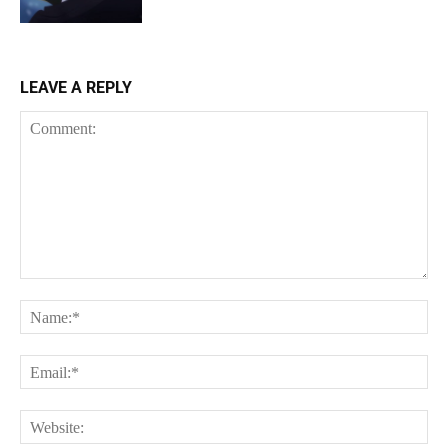
LEAVE A REPLY
Comment:
Na
Ema
Web