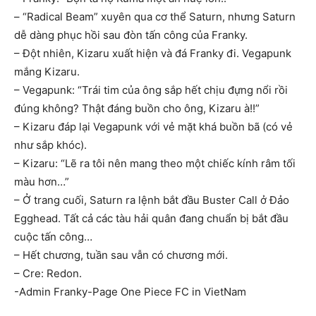
– “Radical Beam” xuyên qua cơ thể Saturn, nhưng Saturn
dễ dàng phục hồi sau đòn tấn công của Franky.
– Đột nhiên, Kizaru xuất hiện và đá Franky đi. Vegapunk
mắng Kizaru.
– Vegapunk: “Trái tim của ông sắp hết chịu đựng nổi rồi
đúng không? Thật đáng buồn cho ông, Kizaru à!!”
– Kizaru đáp lại Vegapunk với vẻ mặt khá buồn bã (có vẻ
như sắp khóc).
– Kizaru: “Lẽ ra tôi nên mang theo một chiếc kính râm tối
màu hơn…”
– Ở trang cuối, Saturn ra lệnh bắt đầu Buster Call ở Đảo
Egghead. Tất cả các tàu hải quân đang chuẩn bị bắt đầu
cuộc tấn công…
– Hết chương, tuần sau vẫn có chương mới.
– Cre: Redon.
-Admin Franky-Page One Piece FC in VietNam