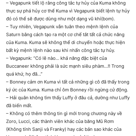
– Vegapunk tiết lộ rằng công tắc tự hủy của Kuma không
thực sự phá hủy cơ thể Kuma vì Vegapunk biết lệnh tự hủy
đó có thể sẽ được dùng như một dạng vũ khí(bom).
– Tuy nhiên, Vegapunk vẫn tuân theo mệnh lệnh của
Saturn bằng cách tạo ra một cơ chế tắt tất cả chức năng
của Kuma. Kuma sẽ không thể di chuyển hoặc thực hiện
bất kỳ mệnh lệnh nào sau khi nhấn công tắc tự hủy.
– Vegapunk: “Có lẽ nào… khả năng đặc biệt của
Buccaneer không phải là sức mạnh siêu phàm…!! Trong
quá khứ, họ đã…”
– Bonney cảm ơn Kuma vì tất cả những gì cô đã thấy trong
ký ức của Kuma. Kuma chỉ ôm Bonney rồi ngừng cử động.
– Hải quân không tìm thấy Luffy ở đâu cả, dường như Luffy
đã biến mất.
– Không có thêm thông tin gì mới trong chương này về
Zoro, Lucci, các thành viên khác của băng Mũ Rơm
(Không tính Sanji và Franky) hay các bản sao khác của