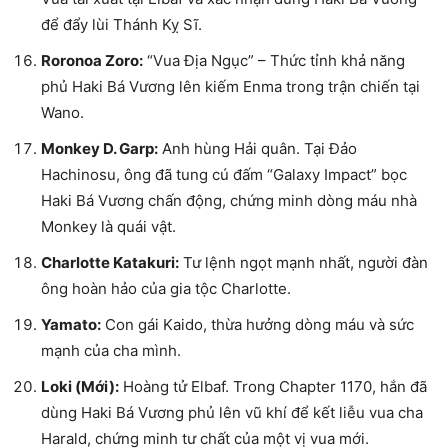
để đẩy lùi Thánh Kỵ Sĩ.
Roronoa Zoro:
“Vua Địa Ngục” – Thức tỉnh khả năng
phủ Haki Bá Vương lên kiếm Enma trong trận chiến tại
Wano.
Monkey D. Garp:
Anh hùng Hải quân. Tại Đảo
Hachinosu, ông đã tung cú đấm “Galaxy Impact” bọc
Haki Bá Vương chấn động, chứng minh dòng máu nhà
Monkey là quái vật.
Charlotte Katakuri:
Tư lệnh ngọt mạnh nhất, người đàn
ông hoàn hảo của gia tộc Charlotte.
Yamato:
Con gái Kaido, thừa hưởng dòng máu và sức
mạnh của cha mình.
Loki (Mới):
Hoàng tử Elbaf. Trong Chapter 1170, hắn đã
dùng Haki Bá Vương phủ lên vũ khí để kết liễu vua cha
Harald, chứng minh tư chất của một vị vua mới.