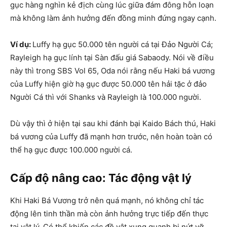
gục hàng nghìn kẻ địch cùng lúc giữa đám đông hỗn loạn
mà không làm ảnh hưởng đến đồng minh đứng ngay cạnh.
Ví dụ:
Luffy hạ gục 50.000 tên người cá tại Đảo Người Cá;
Rayleigh hạ gục lính tại Sàn đấu giá Sabaody. Nói về điều
này thì trong SBS Vol 65, Oda nói rằng nếu Haki bá vương
của Luffy hiện giờ hạ gục được 50.000 tên hải tặc ở đảo
Người Cá thì với Shanks và Rayleigh là 100.000 người.
Dù vậy thì ở hiện tại sau khi đánh bại Kaido Bách thú, Haki
bá vương của Luffy đã mạnh hơn trước, nên hoàn toàn có
thể hạ gục được 100.000 người cá.
Cấp độ nâng cao: Tác động vật lý
Khi Haki Bá Vương trở nên quá mạnh, nó không chỉ tác
động lên tinh thần mà còn ảnh hưởng trực tiếp đến thực
tại vật lý. Có thể khiến các đồ vật xung quanh bị nứt vỡ,