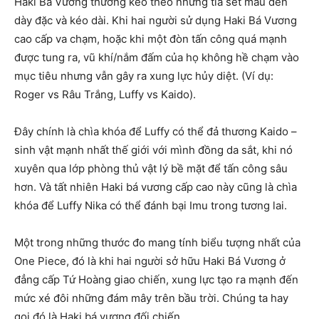
Haki Bá Vương thường kéo theo những tia sét màu đen
dày đặc và kéo dài. Khi hai người sử dụng Haki Bá Vương
cao cấp va chạm, hoặc khi một đòn tấn công quá mạnh
được tung ra, vũ khí/nắm đấm của họ không hề chạm vào
mục tiêu nhưng vẫn gây ra xung lực hủy diệt. (Ví dụ:
Roger vs Râu Trắng, Luffy vs Kaido).
Đây chính là chìa khóa để Luffy có thể đả thương Kaido –
sinh vật mạnh nhất thế giới với mình đồng da sắt, khi nó
xuyên qua lớp phòng thủ vật lý bề mặt để tấn công sâu
hơn. Và tất nhiên Haki bá vương cấp cao này cũng là chìa
khóa để Luffy Nika có thể đánh bại Imu trong tương lai.
Một trong những thước đo mang tính biểu tượng nhất của
One Piece, đó là khi hai người sở hữu Haki Bá Vương ở
đẳng cấp Tứ Hoàng giao chiến, xung lực tạo ra mạnh đến
mức xé đôi những đám mây trên bầu trời. Chúng ta hay
gọi đó là Haki bá vương đối chiến.