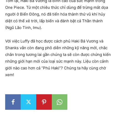
Tóm lại, Haki Bá Vương là đỉnh cao của sức mạnh trong
One Piece. Từ một chiêu thức chỉ dùng để trừng mắt dọa
người ở Biển Đông, nó đã tiến hóa thành thứ vũ khí hủy
diệt có thể xẻ trời, lấp biển và đánh bật cả Thần thánh
(Ngũ Lão Tinh, Imu).
Với việc Luffy đã học được cách phủ Haki Bá Vương và
Shanks vẫn còn đang phô diễn những kỹ năng mới, chắc
chắn trong tương lai gần chúng ta sẽ còn được chứng kiến
những giới hạn mới của loại sức mạnh này. Liệu còn cảnh
giới nào cao hơn cả “Phủ Haki”? Chúng ta hãy cùng chờ
xem!