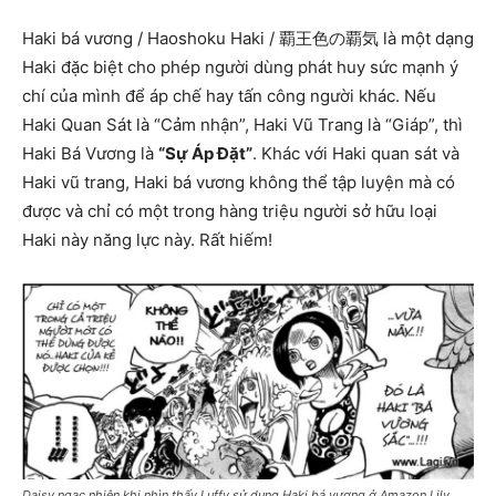
Haki bá vương / Haoshoku Haki / 覇王色の覇気 là một dạng
Haki đặc biệt cho phép người dùng phát huy sức mạnh ý
chí của mình để áp chế hay tấn công người khác. Nếu
Haki Quan Sát là “Cảm nhận”, Haki Vũ Trang là “Giáp”, thì
Haki Bá Vương là
“Sự Áp Đặt”
. Khác với Haki quan sát và
Haki vũ trang, Haki bá vương không thể tập luyện mà có
được và chỉ có một trong hàng triệu người sở hữu loại
Haki này năng lực này. Rất hiếm!
Daisy ngạc nhiên khi nhìn thấy Luffy sử dụng Haki bá vương ở Amazon Lily