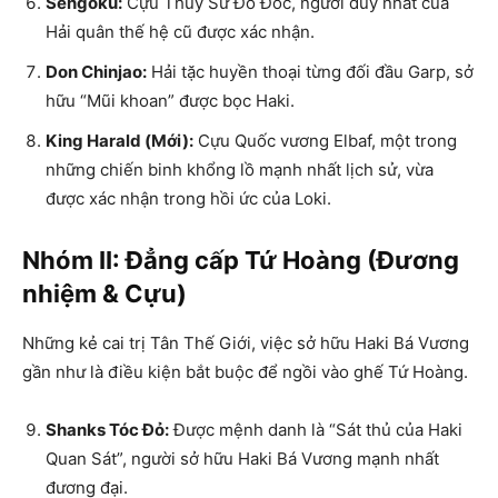
Sengoku:
Cựu Thủy Sư Đô Đốc, người duy nhất của
Hải quân thế hệ cũ được xác nhận.
Don Chinjao:
Hải tặc huyền thoại từng đối đầu Garp, sở
hữu “Mũi khoan” được bọc Haki.
King Harald (Mới):
Cựu Quốc vương Elbaf, một trong
những chiến binh khổng lồ mạnh nhất lịch sử, vừa
được xác nhận trong hồi ức của Loki.
Nhóm II: Đẳng cấp Tứ Hoàng (Đương
nhiệm & Cựu)
Những kẻ cai trị Tân Thế Giới, việc sở hữu Haki Bá Vương
gần như là điều kiện bắt buộc để ngồi vào ghế Tứ Hoàng.
Shanks Tóc Đỏ:
Được mệnh danh là “Sát thủ của Haki
Quan Sát”, người sở hữu Haki Bá Vương mạnh nhất
đương đại.