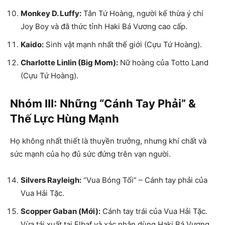
Monkey D. Luffy:
Tân Tứ Hoàng, người kế thừa ý chí
Joy Boy và đã thức tỉnh Haki Bá Vương cao cấp.
Kaido:
Sinh vật mạnh nhất thế giới (Cựu Tứ Hoàng).
Charlotte Linlin (Big Mom):
Nữ hoàng của Totto Land
(Cựu Tứ Hoàng).
Nhóm III: Những “Cánh Tay Phải” &
Thế Lực Hùng Mạnh
Họ không nhất thiết là thuyền trưởng, nhưng khí chất và
sức mạnh của họ đủ sức đứng trên vạn người.
Silvers Rayleigh:
“Vua Bóng Tối” – Cánh tay phải của
Vua Hải Tặc.
Scopper Gaban (Mới):
Cánh tay trái của Vua Hải Tặc.
Vừa tái xuất tại Elbaf và xác nhận dùng Haki Bá Vương