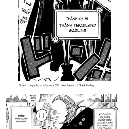
Thánh Figarland Garling 38 năm trước ở God Valley.