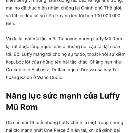
khét tiếng vì những hành động táo bạo và nghiêm trọng,
mà họ đã thực hiện nhằm chống lại Chính phủ Thế giới,
và tất cả đều có số tiền truy nã lên tới hơn 100.000.000
Beli.
Và dù là một hải tặc, một Tứ hoàng nhưng Luffy Mũ Rơm
lại rất được lòng người dân ở những nơi cậu ta đặt chân
tới. Bởi Luffy mang tới cho họ sự tự do, thoát khỏi sự kiềm
kẹp, bóc lột của những tên hải tặc khác. Chẳng hạn như
Crocodile ở Alabasta, Doflamingo ở Dressrosa hay Tứ
hoàng Kaido ở Wano Quốc.
Năng lực sức mạnh của Luffy
Mũ Rơm
Dù chỉ mới 19 tuổi nhưng Luffy chính là một trong những
hải tặc mạnh nhất One Piece ở hiện tại, khi đã đánh bại