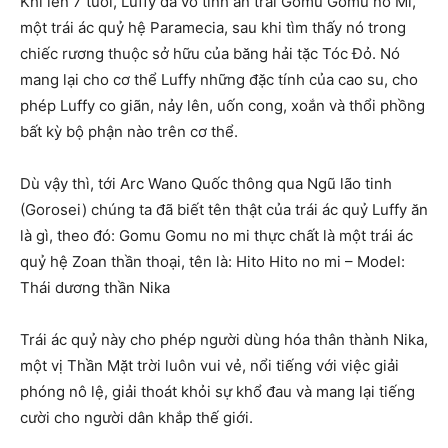
Khi lên 7 tuổi, Luffy đã vô tình ăn trái Gomu Gomu no Mi,
một trái ác quỷ hệ Paramecia, sau khi tìm thấy nó trong
chiếc rương thuộc sở hữu của băng hải tặc Tóc Đỏ. Nó
mang lại cho cơ thể Luffy những đặc tính của cao su, cho
phép Luffy co giãn, nảy lên, uốn cong, xoắn và thổi phồng
bất kỳ bộ phận nào trên cơ thể.
Dù vậy thì, tới Arc Wano Quốc thông qua Ngũ lão tinh
(Gorosei) chúng ta đã biết tên thật của trái ác quỷ Luffy ăn
là gì, theo đó: Gomu Gomu no mi thực chất là một trái ác
quỷ hệ Zoan thần thoại, tên là: Hito Hito no mi – Model:
Thái dương thần Nika
Trái ác quỷ này cho phép người dùng hóa thân thành Nika,
một vị Thần Mặt trời luôn vui vẻ, nổi tiếng với việc giải
phóng nô lệ, giải thoát khỏi sự khổ đau và mang lại tiếng
cười cho người dân khắp thế giới.