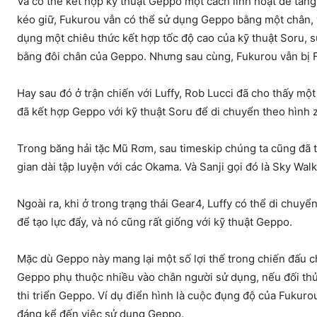
Và có thể kết hợp kỹ thuật Geppo một cách linh hoạt để tăn
kéo giữ, Fukurou vẫn có thể sử dụng Geppo bằng một chân, v
dụng một chiêu thức kết hợp tốc độ cao của kỹ thuật Soru, s
bằng đôi chân của Geppo. Nhưng sau cùng, Fukurou vẫn bị 
Hay sau đó ở trận chiến với Luffy, Rob Lucci đã cho thấy mộ
đã kết hợp Geppo với kỹ thuật Soru để di chuyển theo hình z
Trong băng hải tặc Mũ Rơm, sau timeskip chúng ta cũng đã 
gian dài tập luyện với các Okama. Và Sanji gọi đó là Sky Walk
Ngoài ra, khi ở trong trạng thái Gear4, Luffy có thể di chuy
để tạo lực đẩy, và nó cũng rất giống với kỹ thuật Geppo.
Mặc dù Geppo này mang lại một số lợi thế trong chiến đấu 
Geppo phụ thuộc nhiều vào chân người sử dụng, nếu đối thủ 
thi triển Geppo. Ví dụ điển hình là cuộc đụng độ của Fukuro
đáng kể đến việc sử dụng Geppo.