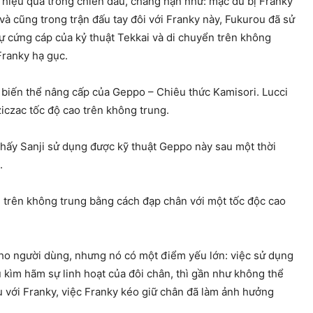
g hiệu quả trong chiến đấu, chẳng hạn như: mặc dù bị Franky
à cũng trong trận đấu tay đôi với Franky này, Fukurou đã sử
ự cứng cáp của kỷ thuật Tekkai và di chuyển trên không
Franky hạ gục.
t biến thể nâng cấp của Geppo – Chiêu thức Kamisori. Lucci
iczac tốc độ cao trên không trung.
thấy Sanji sử dụng được kỹ thuật Geppo này sau một thời
.
ển trên không trung bằng cách đạp chân với một tốc độc cao
cho người dùng, nhưng nó có một điểm yếu lớn: việc sử dụng
kìm hãm sự linh hoạt của đôi chân, thì gần như không thể
u với Franky, việc Franky kéo giữ chân đã làm ảnh hưởng