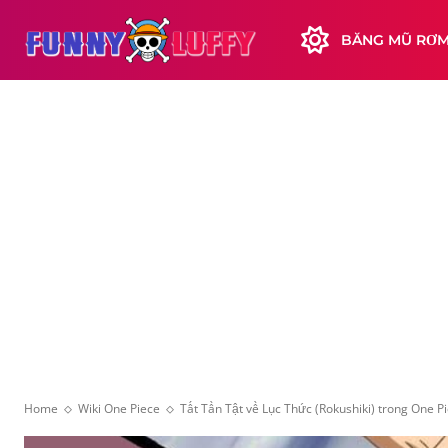
BĂNG MŨ RƠ
Home
Wiki One Piece
Tất Tần Tật về Lục Thức (Rokushiki) trong One P