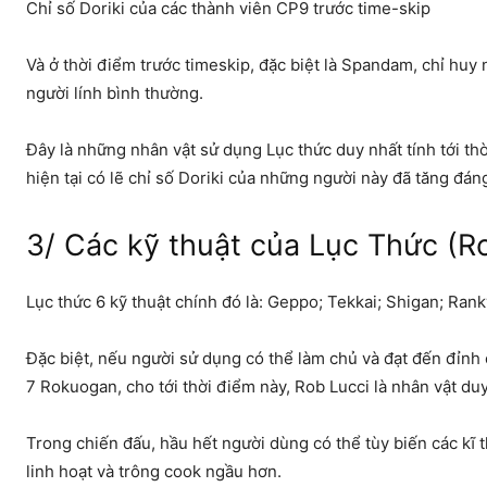
Chỉ số Doriki của các thành viên CP9 trước time-skip
Và ở thời điểm trước timeskip, đặc biệt là Spandam, chỉ huy 
người lính bình thường.
Đây là những nhân vật sử dụng Lục thức duy nhất tính tới thờ
hiện tại có lẽ chỉ số Doriki của những người này đã tăng đáng
3/ Các kỹ thuật của Lục Thức (Ro
Lục thức 6 kỹ thuật chính đó là: Geppo; Tekkai; Shigan; Ran
Đặc biệt, nếu người sử dụng có thể làm chủ và đạt đến đỉnh c
7 Rokuogan, cho tới thời điểm này, Rob Lucci là nhân vật du
Trong chiến đấu, hầu hết người dùng có thể tùy biến các kĩ
linh hoạt và trông cook ngầu hơn.