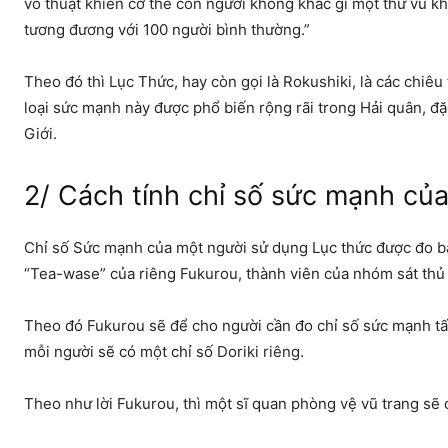
võ thuật khiến cơ thể con người không khác gì một thứ vũ kh
tương đương với 100 người bình thường.”
Theo đó thì Lục Thức, hay còn gọi là Rokushiki, là các chiêu 
loại sức mạnh này được phổ biến rộng rãi trong Hải quân, đ
Giới.
2/ Cách tính chỉ số sức mạnh củ
Chỉ số Sức mạnh của một người sử dụng Lục thức được đo bằng
“Tea-wase” của riêng Fukurou, thành viên của nhóm sát thủ
Theo đó Fukurou sẽ để cho người cần đo chỉ số sức mạnh tấn
mỗi người sẽ có một chỉ số Doriki riêng.
Theo như lời Fukurou, thì một sĩ quan phòng vệ vũ trang sẽ có