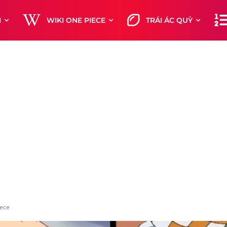
M
WIKI ONE PIECE
TRÁI ÁC QUỶ
iece